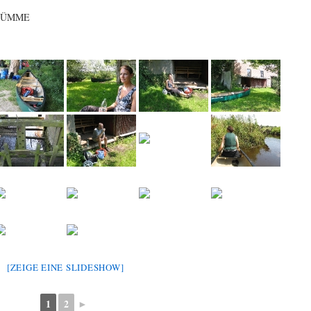
WÜMME
[ZEIGE EINE SLIDESHOW]
1
2
►