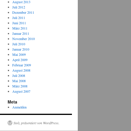
August 2013
Juli 2012
Dezember 2011
Juli 2011
Juni 2011
März 2011
Januar 2011
November 2010
Juli 2010
Januar 2010
Mai 2009
April 2009
Februar 2009
August 2008
Juli 2008
Mai 2008
März 2008
August 2007
Meta
Anmelden
Stolz präsentiert von WordPress.