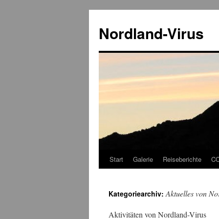
Zum
Inhalt
Nordland-Virus
springen
Start
Galerie
Reiseberichte
CC
Aktuelles von No
Kategoriearchiv:
Aktivitäten von Nordland-Virus