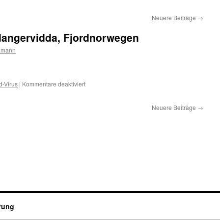
Neuere Beiträge
→
dangervidda, Fjordnorwegen
lmann
 ►
für
d-Virus
|
Kommentare deaktiviert
Norwegen
2012
Neuere Beiträge
→
–
Hardangervidda,
Fjordnorwegen
rung